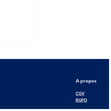
A propos
CGV
RGPD