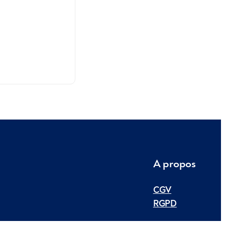
A propos
CGV
RGPD