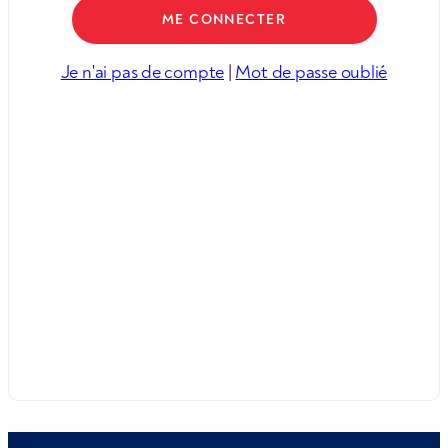
Je n'ai pas de compte
|
Mot de passe oublié