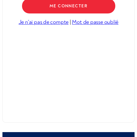
Je n'ai pas de compte
|
Mot de passe oublié