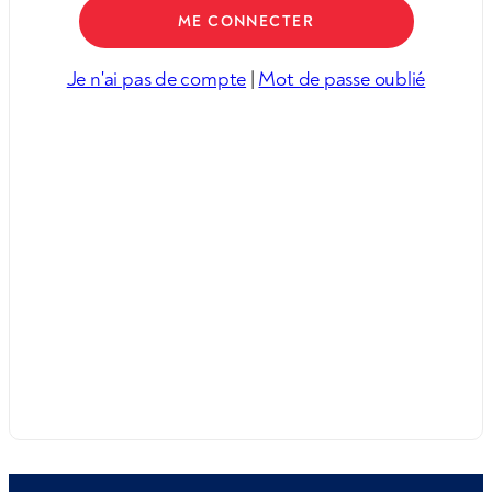
Je n'ai pas de compte
|
Mot de passe oublié