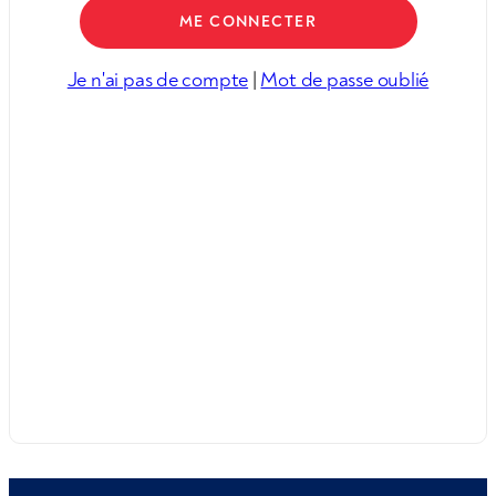
Je n'ai pas de compte
|
Mot de passe oublié