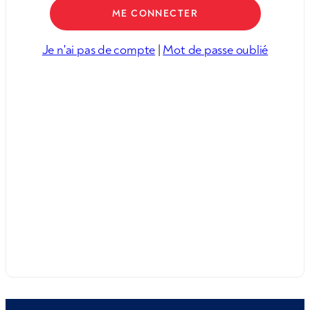
Je n'ai pas de compte
|
Mot de passe oublié