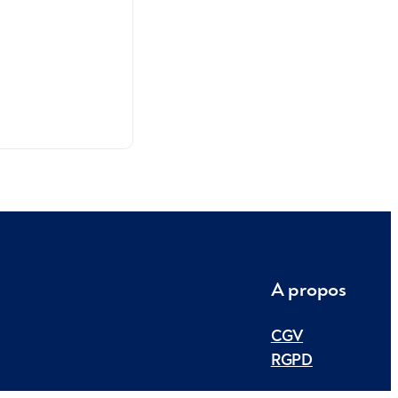
A propos
CGV
RGPD