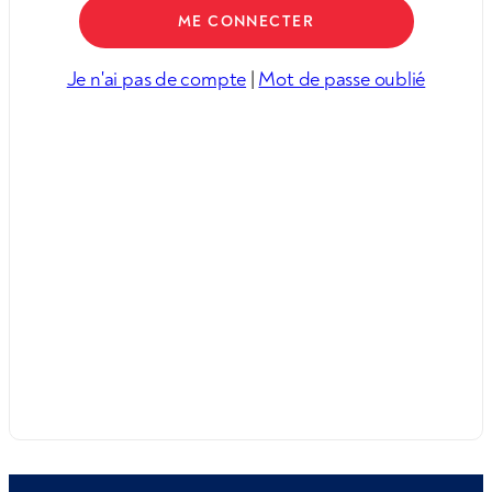
Je n'ai pas de compte
|
Mot de passe oublié