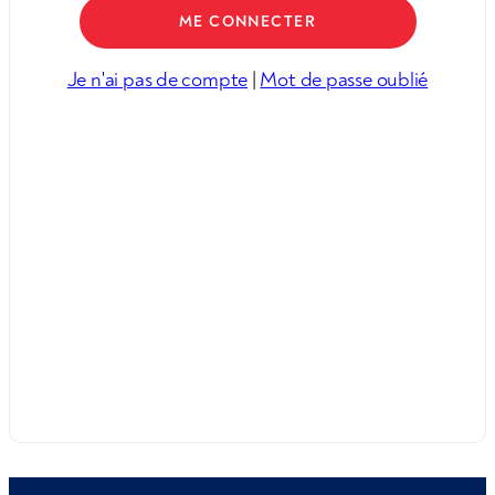
Je n'ai pas de compte
|
Mot de passe oublié