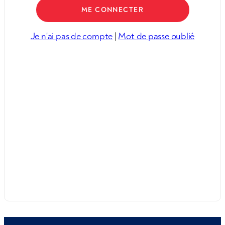
Je n'ai pas de compte
|
Mot de passe oublié