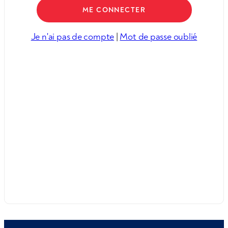
Je n'ai pas de compte
|
Mot de passe oublié