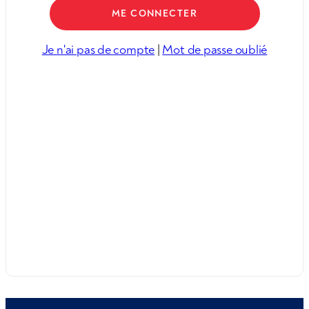
Je n'ai pas de compte
|
Mot de passe oublié