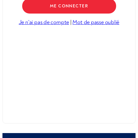
Je n'ai pas de compte
|
Mot de passe oublié