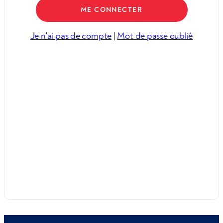
Je n'ai pas de compte
|
Mot de passe oublié