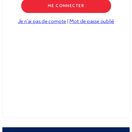
Je n'ai pas de compte
|
Mot de passe oublié