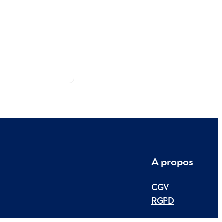
A propos
CGV
RGPD