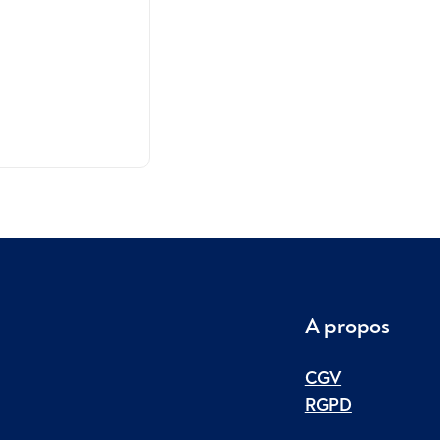
A propos
CGV
RGPD