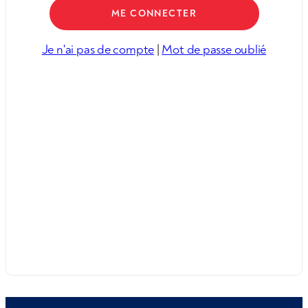
Je n'ai pas de compte
|
Mot de passe oublié