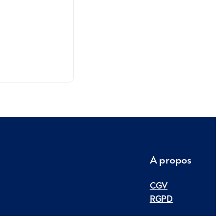
A propos
CGV
RGPD