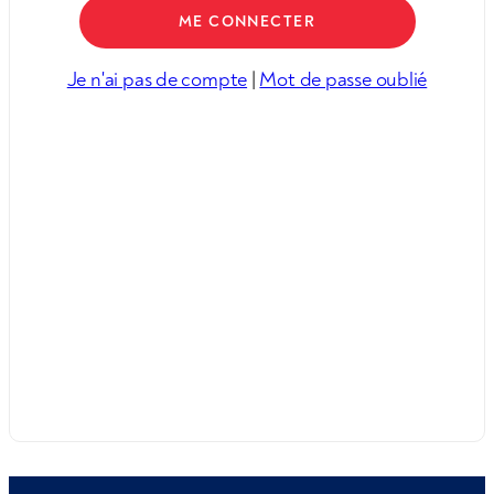
Je n'ai pas de compte
|
Mot de passe oublié