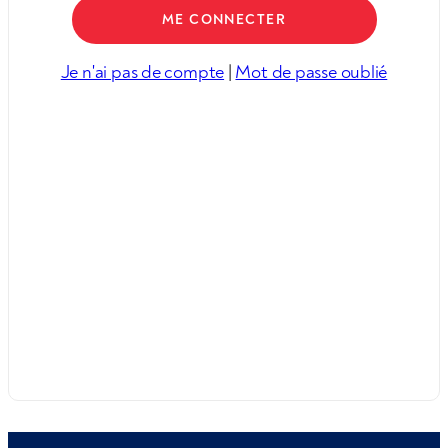
Je n'ai pas de compte
|
Mot de passe oublié