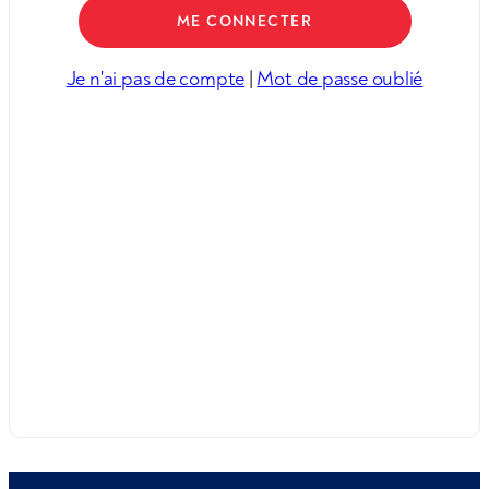
Je n'ai pas de compte
|
Mot de passe oublié