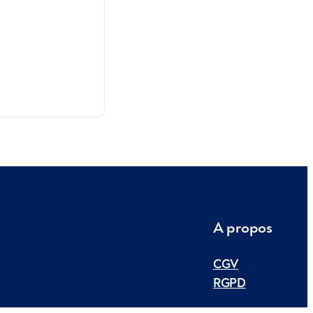
A propos
CGV
RGPD