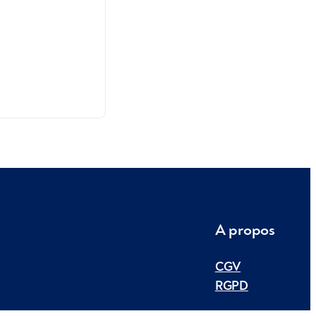
A propos
CGV
RGPD