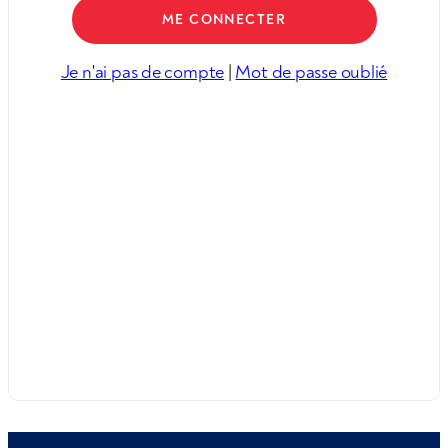
Je n'ai pas de compte
|
Mot de passe oublié