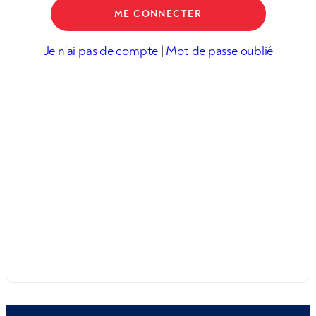
Je n'ai pas de compte
|
Mot de passe oublié