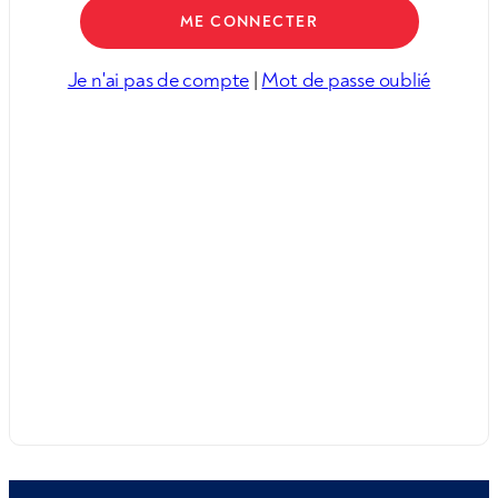
Je n'ai pas de compte
|
Mot de passe oublié