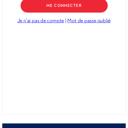
Je n'ai pas de compte
|
Mot de passe oublié