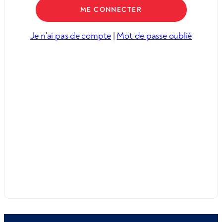
Je n'ai pas de compte
|
Mot de passe oublié