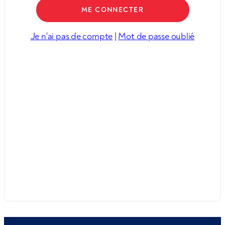
Je n'ai pas de compte
|
Mot de passe oublié