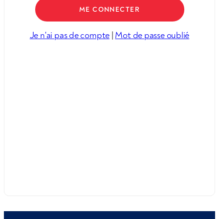
Je n'ai pas de compte
|
Mot de passe oublié