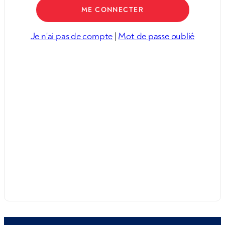
Je n'ai pas de compte
|
Mot de passe oublié