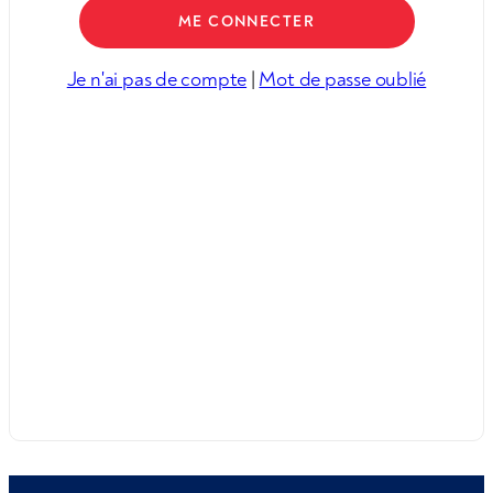
Je n'ai pas de compte
|
Mot de passe oublié