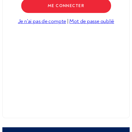
Je n'ai pas de compte
|
Mot de passe oublié