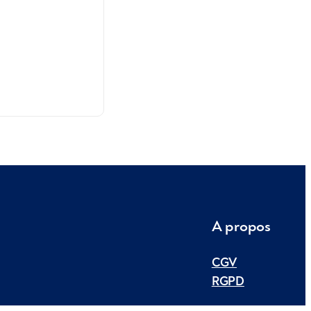
A propos
CGV
RGPD