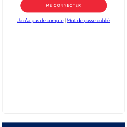
Je n'ai pas de compte
|
Mot de passe oublié