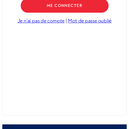
Je n'ai pas de compte
|
Mot de passe oublié