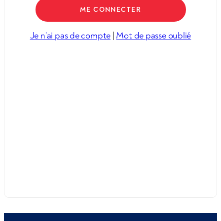
Je n'ai pas de compte
|
Mot de passe oublié