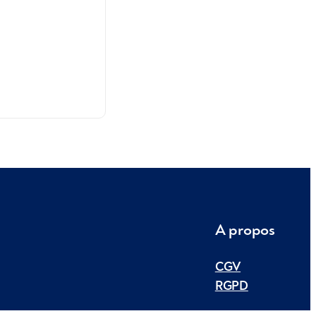
A propos
CGV
RGPD