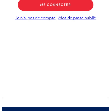
Je n'ai pas de compte
|
Mot de passe oublié