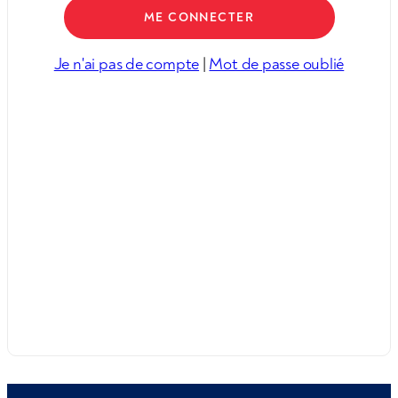
Je n'ai pas de compte
|
Mot de passe oublié