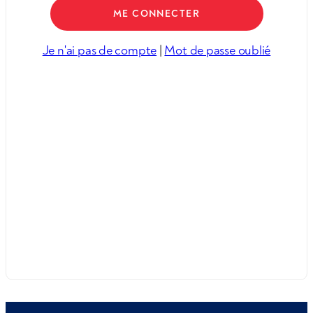
Je n'ai pas de compte
|
Mot de passe oublié