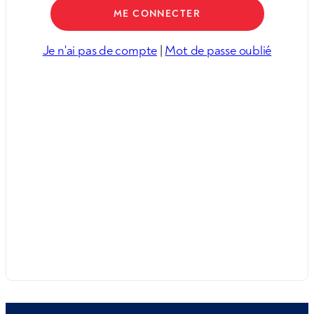
Je n'ai pas de compte
|
Mot de passe oublié