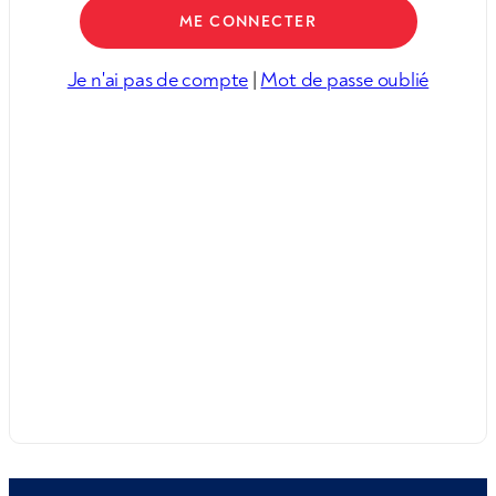
Je n'ai pas de compte
|
Mot de passe oublié