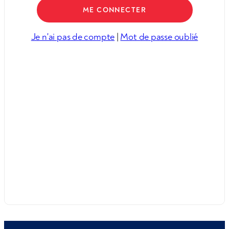
Je n'ai pas de compte
|
Mot de passe oublié