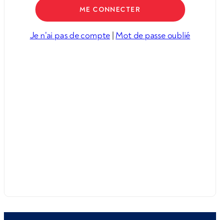
Je n'ai pas de compte
|
Mot de passe oublié