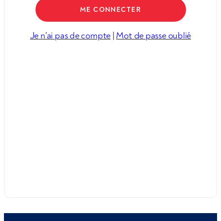
Je n'ai pas de compte
|
Mot de passe oublié